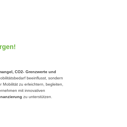
orgen!
zmangel, CO2- Grenzwerte und
bilitätsbedarf beeinflusst, sondern
obilität zu erleichtern, begleiten,
ernehmen mit innovativen
inanzierung
zu unterstützen.