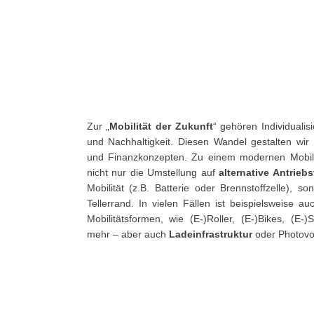
Zur „
Mobilität der Zukunft
“ gehören Individualis
und Nachhaltigkeit. Diesen Wandel gestalten wir
und Finanzkonzepten. Zu einem modernen Mobilit
nicht nur die Umstellung auf
alternative Antrie
Mobilität (z.B. Batterie oder Brennstoffzelle), s
Tellerrand. In vielen Fällen ist beispielsweise a
Mobilitätsformen, wie (E-)Roller, (E-)Bikes, (E-
mehr – aber auch
Ladeinfrastruktur
oder Photovol