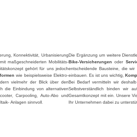
ierung, Konnektivität, Urbanisierung
Die Ergänzung um weitere Dienstle
 mit maßgeschneiderten Mobilitäts-
Bike-Versicherungen
oder
Serv
ätskonzept gehört für uns jedoch
entscheidende Bausteine, die wir
bsformen
wie beispielsweise Elektro-
einbauen. Es ist uns wichtig,
Komp
ondern vielmehr der Blick über den
Bei Bedarf vermitteln wir deshal
uch die Einbindung von alternativen
Selbstverständlich binden wir a
)Scooter, Carpooling, Auto-Abo und
Gesamtkonzept mit ein. Unsere Visi
taik- Anlagen sinnvoll.
Ihr Unternehmen dabei zu unterstü