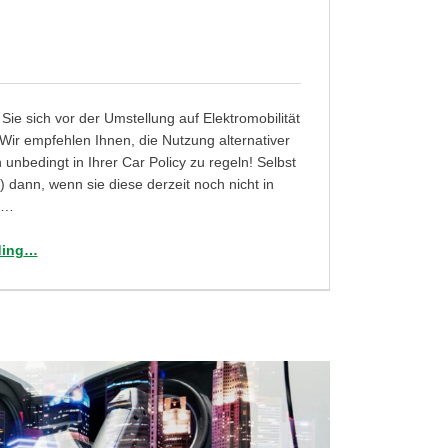
Sie sich vor der Umstellung auf Elektromobilität
! Wir empfehlen Ihnen, die Nutzung alternativer
unbedingt in Ihrer Car Policy zu regeln! Selbst
) dann, wenn sie diese derzeit noch nicht in
k…
“Tag 23: Haben Sie an die Anpassung Ihrer Car Policy gedacht?”
ding
…