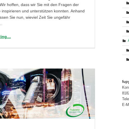
! Wir hoffen, dass wir Sie mit den Fragen der
e inspirieren und unterstützen konnten. Anhand
ssen Sie nun, wieviel Zeit Sie ungefähr
d…
“Tag 24: Wann starten Sie mit der Umsetzung?”
ding
…
fu
Kon
818
Tel
E-M