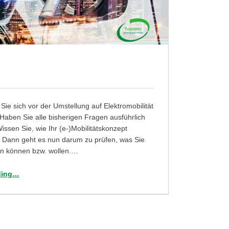
Sie sich vor der Umstellung auf Elektromobilität
! Haben Sie alle bisherigen Fragen ausführlich
issen Sie, wie Ihr (e-)Mobilitätskonzept
 Dann geht es nun darum zu prüfen, was Sie
en können bzw. wollen.…
“Tag 22: Was können Sie selbst umsetzen?”
ding
…