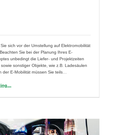
Sie sich vor der Umstellung auf Elektromobilität
! Beachten Sie bei der Planung Ihres E-
ptes unbedingt die Liefer- und Projektzeiten
sowie sonstiger Objekte, wie z.B. Ladesäulen
h der E-Mobilität müssen Sie teils…
“Tag 18: Welche Lieferzeiten müssen Sie beachten?”
ding
…