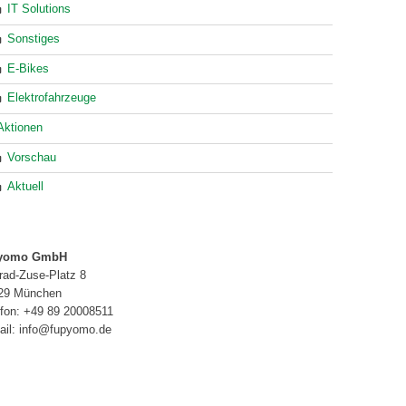
IT Solutions
Sonstiges
E-Bikes
Elektrofahrzeuge
Aktionen
Vorschau
Aktuell
pyomo GmbH
rad-Zuse-Platz 8
29 München
efon: +49 89 20008511
ail: info@fupyomo.de