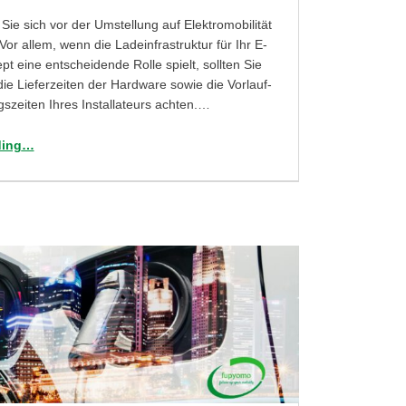
Sie sich vor der Umstellung auf Elektromobilität
! Vor allem, wenn die Ladeinfrastruktur für Ihr E-
pt eine entscheidende Rolle spielt, sollten Sie
die Lieferzeiten der Hardware sowie die Vorlauf-
zeiten Ihres Installateurs achten.…
“Tag 19: Ladeinfrastruktur: Welche Vorlaufzeit hat Ihr Installateur?”
ding
…