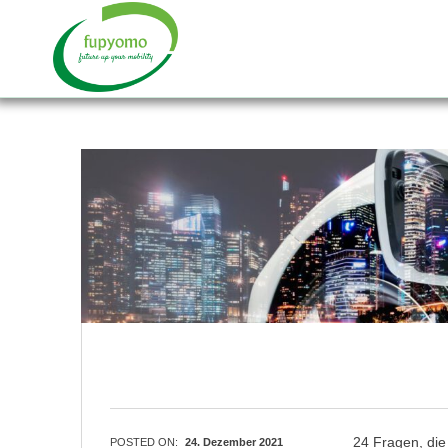
fupyomo
FUTURE UP YOUR MOBILITY
News
>
Wissenswertes zur Elektromobilität
24 Fragen, die 
POSTED ON:
24. Dezember 2021