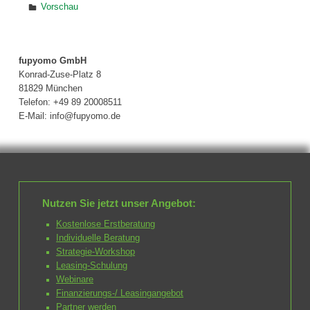
Vorschau
fupyomo GmbH
Konrad-Zuse-Platz 8
81829 München
Telefon: +49 89 20008511
E-Mail: info@fupyomo.de
Nutzen Sie jetzt unser Angebot:
Kostenlose Erstberatung
Individuelle Beratung
Strategie-Workshop
Leasing-Schulung
Webinare
Finanzierungs-/ Leasingangebot
Partner werden