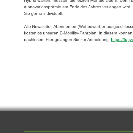
Hybrid warten, mussten die letzten Monate zittern. Denn bi
#Innovationsprämie am Ende des Jahres verlängert wird. 
Sie gerne individuell.
Alle Newsletter-Abonnenten (Wettbewerber ausgeschlosse
kostenlos unseren E-Mobility-Fahrplan. In diesem können 
nachlesen. Hier gelangen Sie zur Anmeldung:
https://fup
Skip back to main navigation