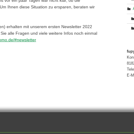
s vor ein paar Tagen war nicht klar, ob die
Um Ihnen diese Situation zu ersparen, beraten wir
n) erhalten mit unserem ersten Newsletter 2022
Sie alle Fragen und viele weitere Infos noch einmal
yomo.de/#newsletter
fu
Kon
818
Tel
E-M