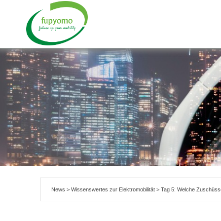
fupyomo
FUTURE UP YOUR MOBILITY
News
>
Wissenswertes zur Elektromobilität
>
Tag 5: Welche Zuschüss