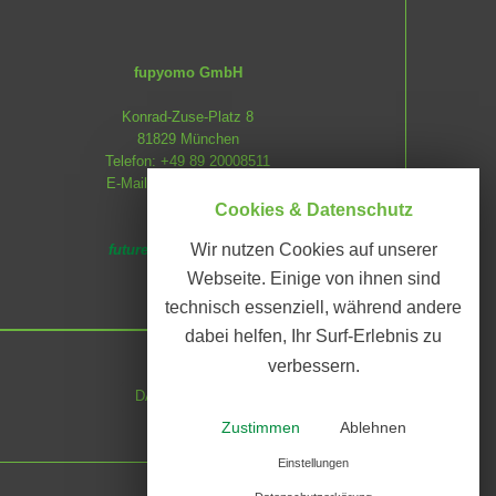
fupyomo GmbH
Konrad-Zuse-Platz 8
81829 München
Telefon: +49 89 20008511
E-Mail:
info@fupyomo.de
Cookies & Datenschutz
Wir nutzen Cookies auf unserer
future up your mobility
Webseite. Einige von ihnen sind
technisch essenziell, während andere
dabei helfen, Ihr Surf-Erlebnis zu
verbessern.
DATENSCHUTZ
Zustimmen
Ablehnen
Einstellungen