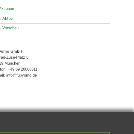
Aktionen
Aktuell
Vorschau
pyomo GmbH
rad-Zuse-Platz 8
29 München
efon: +49 89 20008511
ail: info@fupyomo.de