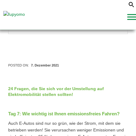
fupyomo
FUTURE UP YOUR MOBILITY
News
>
Wissenswertes zur Elektromobilität
>
Tag 7: Wie wichtig ist
Ihnen emissionsfreies Fahren?
POSTED ON:
7. Dezember 2021
24 Fragen, die Sie sich vor der Umstellung auf
Elektromobilität stellen sollten!
Tag 7: Wie wichtig ist Ihnen emissionsfreies Fahren?
Auch E-Autos sind nur so grün, wie der Strom, mit dem sie
betrieben werden! Sie verursachen weniger Emissionen und